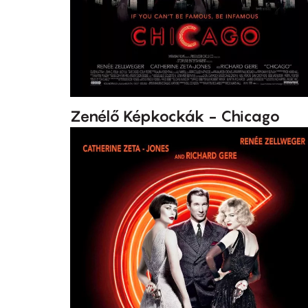
Zenélő Képkockák - Chicago