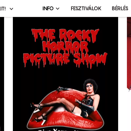
INFO
FESZTIVÁLOK
BÉRLÉS
IT!
Infó,
asztó
esemény,
terembérlés
menü