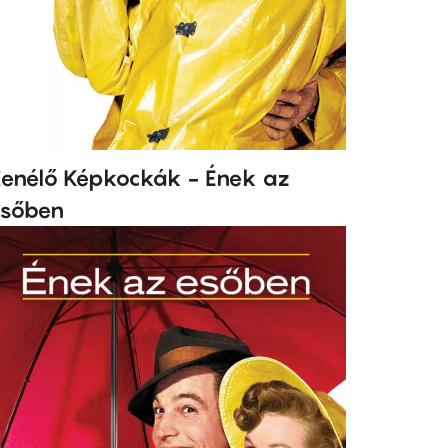
enélő Képkockák - Ének az
sőben