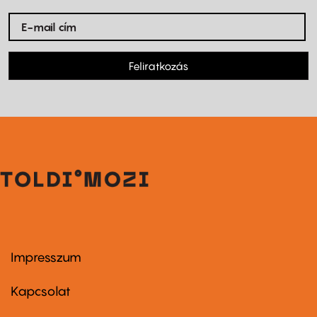
Feliratkozás
Impresszum
Footer
menu
first
Kapcsolat