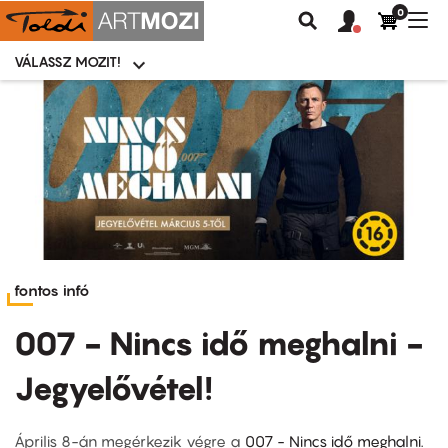
0
Felhasználói
Felhasznál
Nav
Keresés
fiók
fiók
átk
menü
menüje
VÁLASSZ MOZIT!
Moziválasztó
menü
Ugrás
a
tartalomra
fontos infó
007 - Nincs idő meghalni -
Jegyelővétel!
Április 8-án megérkezik végre a
007 - Nincs idő meghalni.