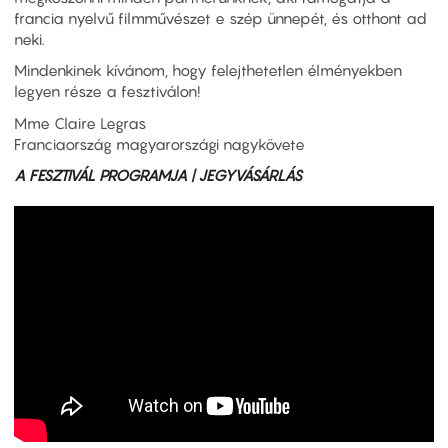
francia nyelvű filmművészet e szép ünnepét, és otthont ad
neki.
Mindenkinek kívánom, hogy felejthetetlen élményekben
legyen része a fesztiválon!
Mme Claire Legras
Franciaország magyarországi nagykövete
A FESZTIVÁL PROGRAMJA | JEGYVÁSÁRLÁS