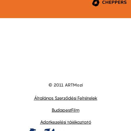
© 2011 ARTMozi
Footer
other
links
Általános Szerződési Feltételek
BudapestFilm
Adatkezelési tájékoztató