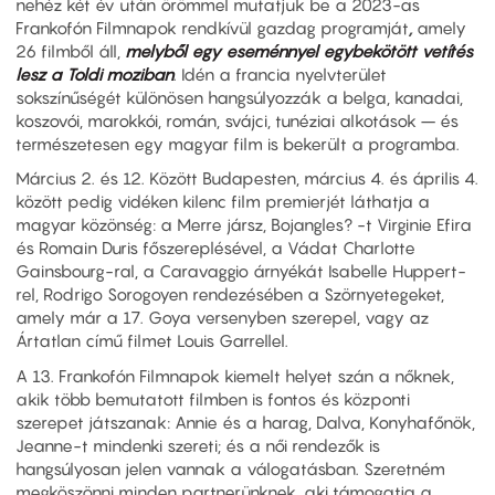
nehéz két év után örömmel mutatjuk be a 2023-as
Frankofón Filmnapok rendkívül gazdag programját
,
amely
26 filmből áll,
melyből egy eseménnyel egybekötött vetítés
lesz a Toldi moziban
. Idén a francia nyelvterület
sokszínűségét különösen hangsúlyozzák a belga, kanadai,
koszovói, marokkói, román, svájci, tunéziai alkotások – és
természetesen egy magyar film is bekerült a programba.
Március 2. és 12. Között Budapesten, március 4. és április 4.
között pedig vidéken kilenc film premierjét láthatja a
magyar közönség: a Merre jársz, Bojangles? -t Virginie Efira
és Romain Duris főszereplésével, a Vádat Charlotte
Gainsbourg-ral, a Caravaggio árnyékát Isabelle Huppert-
rel, Rodrigo Sorogoyen rendezésében a Szörnyetegeket,
amely már a 17. Goya versenyben szerepel, vagy az
Ártatlan című filmet Louis Garrellel.
A 13. Frankofón Filmnapok kiemelt helyet szán a nőknek,
akik több bemutatott filmben is fontos és központi
szerepet játszanak: Annie és a harag, Dalva, Konyhafőnök,
Jeanne-t mindenki szereti; és a női rendezők is
hangsúlyosan jelen vannak a válogatásban. Szeretném
megköszönni minden partnerünknek, aki támogatja a