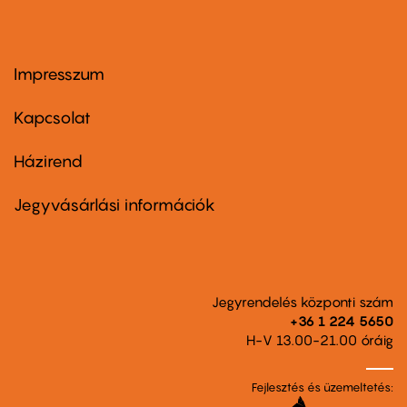
Impresszum
Footer
menu
first
Kapcsolat
Házirend
Footer
menu
second
Jegyvásárlási információk
Jegyrendelés központi szám
+36 1 224 5650
H-V 13.00-21.00 óráig
Fejlesztés és üzemeltetés: