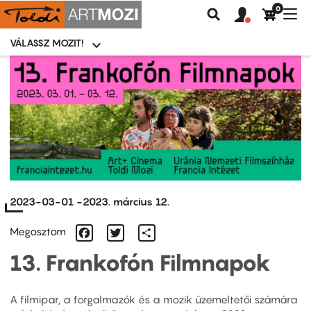
0
Felhasználói
Felhasznál
Nav
Keresés
fiók
fiók
átk
menü
menüje
VÁLASSZ MOZIT!
Moziválasztó
menü
Ugrás
a
tartalomra
2023-03-01
-
2023. március 12.
Facebook
Twitter
Share
Megosztom
13. Frankofón Filmnapok
A filmipar, a forgalmazók és a mozik üzemeltetői számára