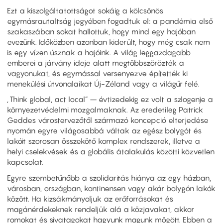
Ezt a kiszolgáltatottságot sokáig a kölcsönös
egymásrautaltság jegyében fogadtuk el: a pandémia első
szakaszában sokat hallottuk, hogy mind egy hajóban
evezünk. Időközben azonban kiderült, hogy még csak nem
is egy vízen úsznak a hajóink. A világ leggazdagabb
emberei a járvány ideje alatt megtöbbszörözték a
vagyonukat, és egymással versenyezve építették ki
menekülési útvonalaikat Új-Zéland vagy a világűr felé.
„Think global, act local” – évtizedekig ez volt a szlogenje a
környezetvédelmi mozgalmaknak. Az eredetileg Patrick
Geddes várostervezőtől származó koncepció elterjedése
nyomán egyre világosabbá váltak az egész bolygót és
lakóit szorosan összekötő komplex rendszerek, illetve a
helyi cselekvések és a globális átalakulás közötti közvetlen
kapcsolat.
Egyre szembetűnőbb a szolidaritás hiánya az egy házban,
városban, országban, kontinensen vagy akár bolygón lakók
között. Ha kizsákmányoljuk az erőforrásokat és
magánérdekeknek rendeljük alá a közjavakat, akkor
romokat és sivatagokat hagyunk magunk mögött. Ebben a