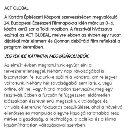
ACT GLOBAL
A Kortárs Építészeti Központ szervezésében megvalósuló
14. Budapesti Építészeti Filmnapokra idén március 3-6.
között kerül sor a Toldi moziban. A fesztivál hívószava
ezúttal az ACT GLOBAL, melyre ebben az évben egy tucat,
díjakkal már elismert és újonnan debütáló film reflektál a
program keretében.
JEGYEK IDE KATTINTVA MEGVÁSÁROLHATÓK.
Az elmúlt évben megtanultunk együtt élni a
tervezhetetlenséggel. Néhány nap távolságából is
bizonytalan, fel tudunk-e szállni a vonatra, amire jegyet
váltottunk. Néhány hét távolságából sem látjuk, végül
online, offline, vagy hibrid módon szervezünk meg egy
fesztivált. Ebben a furcsán felfüggesztett, eldöntetlen
időszakban észrevétlenül megszoktuk valóságos és
virtuális életterünk fokozatos beszűkülését, ahol a növekvő
ellenőrzés és manipuláció egyre kiszolgáltatottabbá tesz
minket a gazdaság, a technológia, a politika és a klíma
kiszámíthatatlan változásaival szemben.