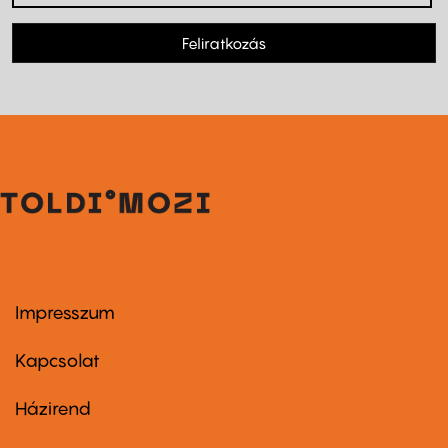
Feliratkozás
Impresszum
Footer
menu
first
Kapcsolat
Házirend
Footer
menu