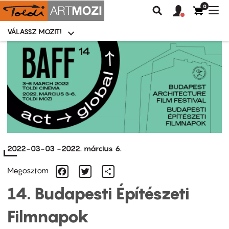
0
Felhasználói
Felhasznál
Nav
Keresés
fiók
fiók
átk
menü
menüje
VÁLASSZ MOZIT!
Moziválasztó
menü
Ugrás
a
tartalomra
2022-03-03
-
2022. március 6.
Facebook
Twitter
Share
Megosztom
14. Budapesti Építészeti
Filmnapok