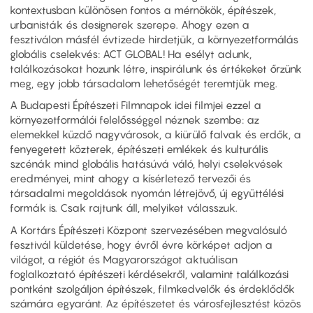
kontextusban különösen fontos a mérnökök, építészek,
urbanisták és designerek szerepe. Ahogy ezen a
fesztiválon másfél évtizede hirdetjük, a környezetformálás
globális cselekvés: ACT GLOBAL! Ha esélyt adunk,
találkozásokat hozunk létre, inspirálunk és értékeket őrzünk
meg, egy jobb társadalom lehetőségét teremtjük meg.
A Budapesti Építészeti Filmnapok idei filmjei ezzel a
környezetformálói felelősséggel néznek szembe: az
elemekkel küzdő nagyvárosok, a kiürülő falvak és erdők, a
fenyegetett közterek, építészeti emlékek és kulturális
szcénák mind globális hatásúvá váló, helyi cselekvések
eredményei, mint ahogy a kísérletező tervezői és
társadalmi megoldások nyomán létrejövő, új együttélési
formák is. Csak rajtunk áll, melyiket válasszuk.
A Kortárs Építészeti Központ szervezésében megvalósuló
fesztivál küldetése, hogy évről évre körképet adjon a
világot, a régiót és Magyarországot aktuálisan
foglalkoztató építészeti kérdésekről, valamint találkozási
pontként szolgáljon építészek, filmkedvelők és érdeklődők
számára egyaránt. Az építészetet és városfejlesztést közös