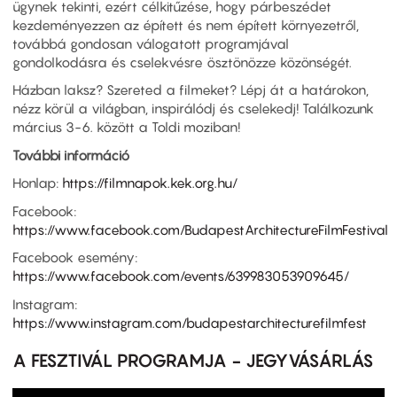
ügynek tekinti, ezért célkitűzése, hogy párbeszédet
kezdeményezzen az épített és nem épített környezetről,
továbbá gondosan válogatott programjával
gondolkodásra és cselekvésre ösztönözze közönségét.
Házban laksz? Szereted a filmeket? Lépj át a határokon,
nézz körül a világban, inspirálódj és cselekedj! Találkozunk
március 3-6. között a Toldi moziban!
További információ
Honlap:
https://filmnapok.kek.org.hu/
Facebook:
https://www.facebook.com/BudapestArchitectureFilmFestival
Facebook esemény:
https://www.facebook.com/events/639983053909645/
Instagram:
https://www.instagram.com/budapestarchitecturefilmfest
A FESZTIVÁL PROGRAMJA - JEGYVÁSÁRLÁS