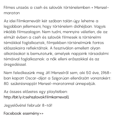
Filmes utazás a cseh és szlovák történelemben + Menzel-
maraton
Az idei Filmkarnevált két szóban talán úgy lehetne a
legjobban jellemezni, hogy történelem dióhéjban. Vagyis
inkább filmszalagon. Nem tudni, mennyire véletlen, de az
elmúlt évben a cseh és szlovák filmesek is történelmi
témákkal foglalkoztak, filmjeikben történelmünk fontos
időszakaira reflektáltak. A fesztiválon emellett olyan
alkotásokat is bemutatunk, amelyek napjaink társadalmi
témáival foglalkoznak: a nők elleni erőszakkal és az
öregedéssel.
Nem feledkezünk meg Jiří Menzelről sem, aki 50 éve, 1968-
ban kapott Oscar-díjat a Szigorúan ellenőrzött vonatokért:
80. születésnapját Menzel-maratonnal ünnepeljük.
Az összes előzetes egy playlistben:
http://bit.ly/csehszlovakfilmkarneval1
Jegyelővétel február 8-tól!
Facebook esemény>>