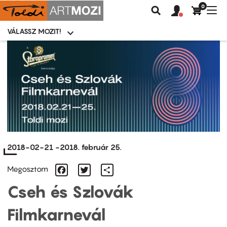
0
Felhasználói
Felhasznál
Nav
Keresés
fiók
fiók
átk
menü
menüje
VÁLASSZ MOZIT!
Moziválasztó
menü
Ugrás
a
tartalomra
2018-02-21
-
2018. február 25.
Facebook
Twitter
Share
Megosztom
Cseh és Szlovák
Filmkarnevál