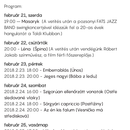
Program:
február 21, szerda
19:00 –
Masaryk
(A vetítés után a pozsonyi FATS JAZZ
BAND swingkoncertjével idézzük fel a 20-as évek
hangulatát a Toldi Klubban.)
február 22, csütörtök
20:00 -
Léna (Špina)
(A vetítés után vendégünk Róbert
Jakab színművész, a film férfi főszereplője.)
február 23, péntek
2018.2.23. 18:00 -
Emberrablás (Únos)
2018.2.23. 20:00 -
Jeges nagyi (Bába z ledu)
február 24, szombat
2018.2.24. 16:00 -
Szigorúan ellenőrzött vonatok (Ostře
sledované vlaky)
2018.2.24. 18:00 -
Sörgyári capriccio (Postřižiny)
2018.2.24. 20:00 -
Az én kis falum (Vesničko má
středisková)
február 25, vasárnap