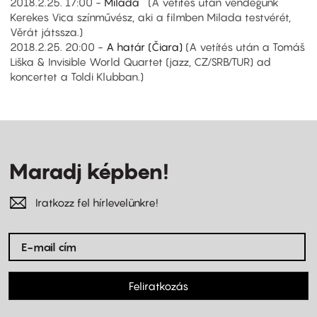
2018.2.25. 17:00 -
Milada
(A vetítés után vendégünk
Kerekes Vica színművész, aki a filmben Milada testvérét,
Věrát játssza.)
2018.2.25. 20:00 -
A határ (Čiara)
(A vetítés után a Tomáš
Liška & Invisible World Quartet (jazz, CZ/SRB/TUR) ad
koncertet a Toldi Klubban.)
Maradj képben!
Iratkozz fel hírlevelünkre!
Feliratkozás