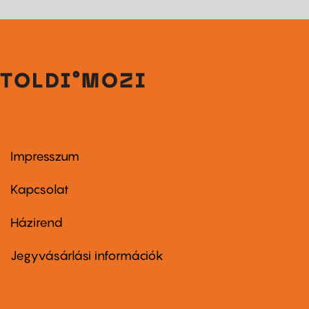
Impresszum
Footer
menu
first
Kapcsolat
Házirend
Footer
menu
second
Jegyvásárlási információk