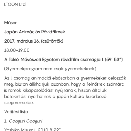
I.TOON Ltd.
Műsor
Japán Animációs Rövidfilmek I.
2017. március 16. (csütörtök)
18:00-19:00
A Tokiói Művészeti Egyetem rövidfilm csomagja I. (59’ 53”)
(Gyermekprogram nem csak gyermekeknek)
Az I. csomag animációi elsősorban a gyermekeket célozzák
meg, bizton állíthatjuk azonban, hogy a felnőttek számára
is remek kikapcsolódást nyújtanak, hiszen általuk
betekintést nyerhetnek a japán kultúra különböző
szegmenseibe.
Vetítési lista:
1.
Googuri Googuri
Yoshiko Misumi, 2010 8’22”