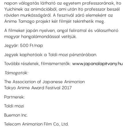
napon válogatás látható az egyetem professzorának, Ito
Yuichinek az animációiból, ami után Ito professzor beszél
röviden munkásságáról. A fesztivál záró elemeként az
Anime Tamago projekt két filmjét tekinthetik meg.
A filmeket japán nyelven, angol felirattal és választható
magyar hangalámondással vetítjük.
Jegyár: 500 Ft/nap
Jegyek kaphatóak a Toldi mozi pénztárában.
További részletek, filmismertetők:
www.japanalapitvany.hu
Támogatók:
The Association of Japanese Animation
Tokyo Anime Award Festival 2017
Partnerek:
Toldi mozi
Buemon Inc.
Telecom Animation Film Co., Ltd.