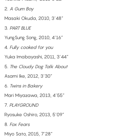
2.
A Gum Boy
Masaki Okuda, 2010, 3’48”
3.
PART BLUE
YungSung Song, 2010, 4’16”
4
. Fully cooked for you
Yuka Imabayashi, 2011, 3’44”
5
. The Cloudy Dog Talk About
Asami Ike, 2012, 3’30”
6.
Twins in Bakery
Mari Miyazawa, 2013, 4’55”
7.
PLAYGROUND
Ryosuke Oshiro, 2013, 5’09”
8.
Fox Fears
Miyo Sato, 2015, 7’28”