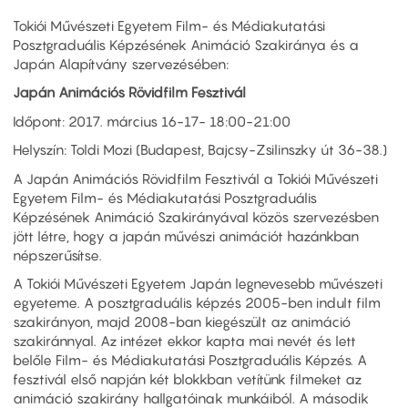
Tokiói Művészeti Egyetem Film- és Médiakutatási
Posztgraduális Képzésének Animáció Szakiránya és a
Japán Alapítvány szervezésében:
Japán Animációs Rövidfilm Fesztivál
Időpont: 2017. március 16-17- 18:00-21:00
Helyszín: Toldi Mozi (Budapest, Bajcsy-Zsilinszky út 36-38.)
A Japán Animációs Rövidfilm Fesztivál a Tokiói Művészeti
Egyetem Film- és Médiakutatási Posztgraduális
Képzésének Animáció Szakirányával közös szervezésben
jött létre, hogy a japán művészi animációt hazánkban
népszerűsítse.
A Tokiói Művészeti Egyetem Japán legnevesebb művészeti
egyeteme. A posztgraduális képzés 2005-ben indult film
szakirányon, majd 2008-ban kiegészült az animáció
szakiránnyal. Az intézet ekkor kapta mai nevét és lett
belőle Film- és Médiakutatási Posztgraduális Képzés. A
fesztivál első napján két blokkban vetítünk filmeket az
animáció szakirány hallgatóinak munkáiból. A második