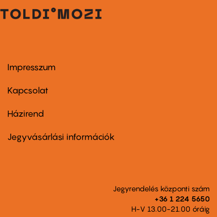
Impresszum
Footer
menu
first
Kapcsolat
Házirend
Footer
menu
second
Jegyvásárlási információk
Jegyrendelés központi szám
+36 1 224 5650
H-V 13.00-21.00 óráig