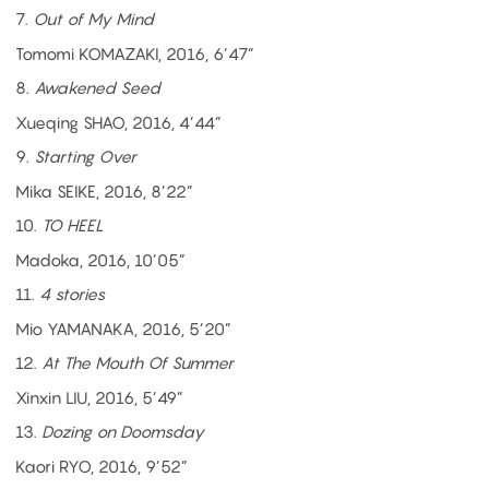
7.
Out of My Mind
Tomomi KOMAZAKI, 2016, 6’47”
8.
Awakened Seed
Xueqing SHAO, 2016, 4’44”
9.
Starting Over
Mika SEIKE, 2016, 8’22”
10.
TO HEEL
Madoka, 2016, 10’05”
11.
4 stories
Mio YAMANAKA, 2016, 5’20”
12.
At The Mouth Of Summer
Xinxin LIU, 2016, 5’49”
13.
Dozing on Doomsday
Kaori RYO, 2016, 9’52”