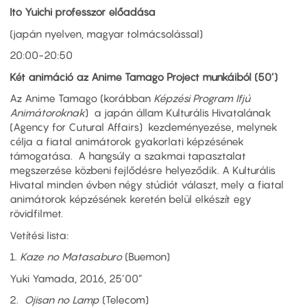
Ito Yuichi professzor előadása
(japán nyelven, magyar tolmácsolással)
20:00-20:50
Két animáció az Anime Tamago Project munkáiból (50’)
Az Anime Tamago (korábban
Képzési Program Ifjú
Animátoroknak
) a japán állam Kulturális Hivatalának
(Agency for Cutural Affairs) kezdeményezése, melynek
célja a fiatal animátorok gyakorlati képzésének
támogatása. A hangsúly a szakmai tapasztalat
megszerzése közbeni fejlődésre helyeződik. A Kulturális
Hivatal minden évben négy stúdiót választ, mely a fiatal
animátorok képzésének keretén belül elkészít egy
rövidfilmet.
Vetítési lista:
1.
Kaze no Matasaburo
(Buemon)
Yuki Yamada, 2016, 25’00”
2.
Ojisan no Lamp
(Telecom)