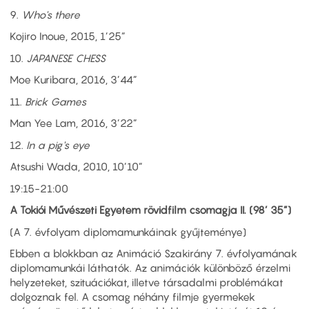
9.
Who's there
Kojiro Inoue, 2015, 1’25”
10.
JAPANESE CHESS
Moe Kuribara, 2016, 3’44”
11.
Brick Games
Man Yee Lam, 2016, 3’22”
12.
In a pig's eye
Atsushi Wada, 2010, 10’10”
19:15-21:00
A Tokiói Művészeti Egyetem rövidfilm csomagja II. (98’ 35”)
(A 7. évfolyam diplomamunkáinak gyűjteménye)
Ebben a blokkban az Animáció Szakirány 7. évfolyamának
diplomamunkái láthatók. Az animációk különböző érzelmi
helyzeteket, szituációkat, illetve társadalmi problémákat
dolgoznak fel. A csomag néhány filmje gyermekek