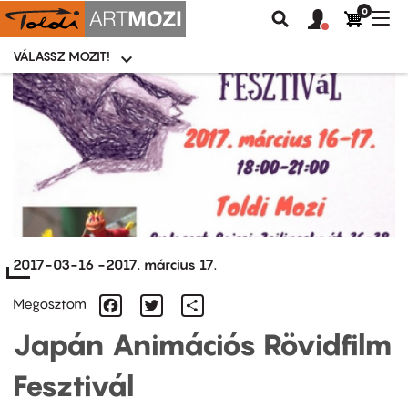
0
Felhasználói
Felhasznál
Nav
Keresés
fiók
fiók
átk
menü
menüje
VÁLASSZ MOZIT!
Moziválasztó
menü
Ugrás
a
tartalomra
2017-03-16
-
2017. március 17.
Facebook
Twitter
Share
Megosztom
Japán Animációs Rövidfilm
Fesztivál