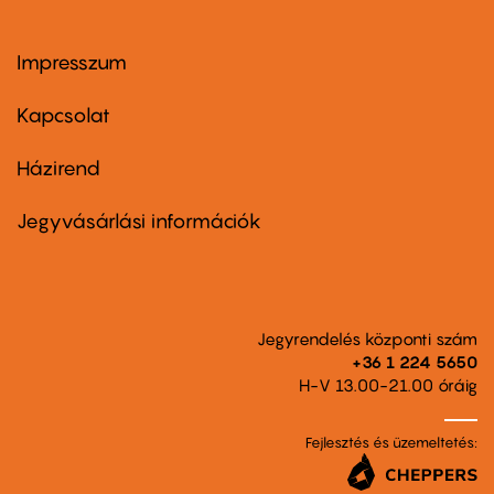
Impresszum
Footer
menu
first
Kapcsolat
Házirend
Footer
menu
second
Jegyvásárlási információk
Jegyrendelés központi szám
+36 1 224 5650
H-V 13.00-21.00 óráig
Fejlesztés és üzemeltetés: