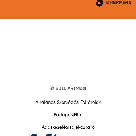
© 2011 ARTMozi
Footer
other
links
Általános Szerződési Feltételek
BudapestFilm
Adatkezelési tájékoztató