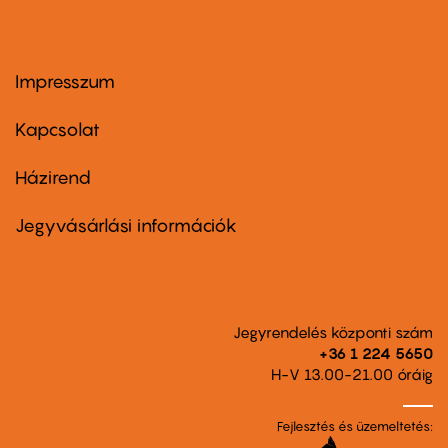
Impresszum
Footer
menu
first
Kapcsolat
Házirend
Footer
menu
second
Jegyvásárlási információk
Jegyrendelés központi szám
+36 1 224 5650
H-V 13.00-21.00 óráig
Fejlesztés és üzemeltetés: