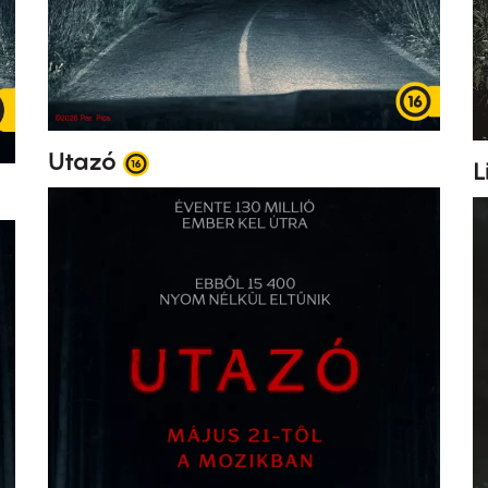
Utazó
L