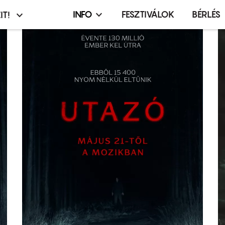
INFO
FESZTIVÁLOK
BÉRLÉS
IT!
Infó,
asztó
esemény,
terembérlés
menü