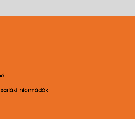
nd
ter
nu
sárlási információk
ond