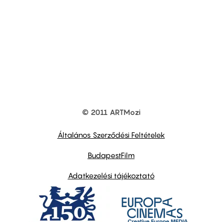
© 2011 ARTMozi
Footer
other
links
Általános Szerződési Feltételek
BudapestFilm
Adatkezelési tájékoztató