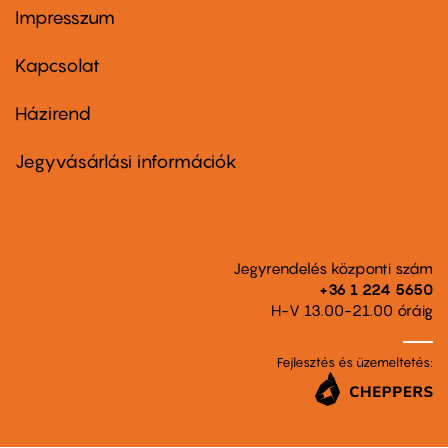
Impresszum
Footer
menu
first
Kapcsolat
Házirend
Footer
menu
second
Jegyvásárlási információk
Jegyrendelés központi szám
+36 1 224 5650
H-V 13.00-21.00 óráig
Fejlesztés és üzemeltetés: