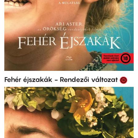
Fehér éjszakák - Rendezői változat