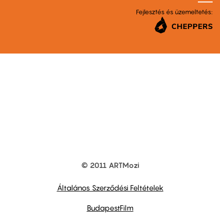
Fejlesztés és üzemeltetés:
© 2011 ARTMozi
Footer
other
links
Általános Szerződési Feltételek
BudapestFilm