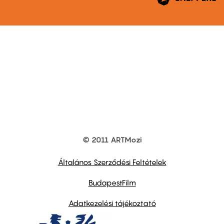
© 2011 ARTMozi
Footer
other
links
Általános Szerződési Feltételek
BudapestFilm
Adatkezelési tájékoztató