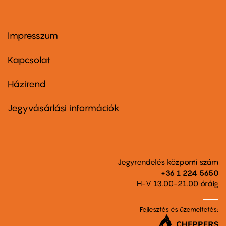
Impresszum
Footer
menu
first
Kapcsolat
Házirend
Footer
menu
second
Jegyvásárlási információk
Jegyrendelés központi szám
+36 1 224 5650
H-V 13.00-21.00 óráig
Fejlesztés és üzemeltetés: