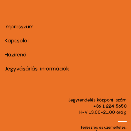
Impresszum
Footer
menu
first
Kapcsolat
Házirend
Footer
menu
second
Jegyvásárlási információk
Jegyrendelés központi szám
+36 1 224 5650
H-V 13.00-21.00 óráig
Fejlesztés és üzemeltetés: