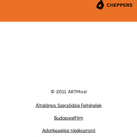
© 2011 ARTMozi
Footer
other
links
Általános Szerződési Feltételek
BudapestFilm
Adatkezelési tájékoztató