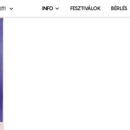
INFO
FESZTIVÁLOK
BÉRLÉS
IT!
Infó,
asztó
esemény,
terembérlés
menü