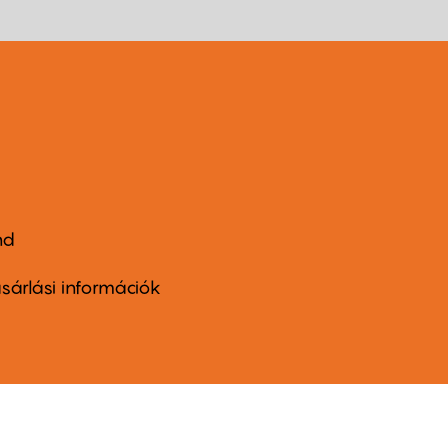
nd
ter
nu
sárlási információk
ond