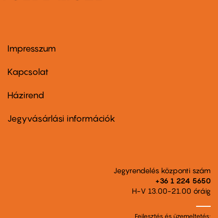
Impresszum
Footer
menu
first
Kapcsolat
Házirend
Footer
menu
second
Jegyvásárlási információk
Jegyrendelés központi szám
+36 1 224 5650
H-V 13.00-21.00 óráig
Fejlesztés és üzemeltetés: