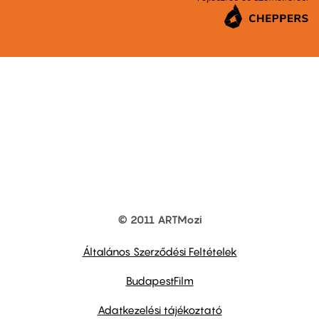
© 2011 ARTMozi
Footer
other
links
Általános Szerződési Feltételek
BudapestFilm
Adatkezelési tájékoztató