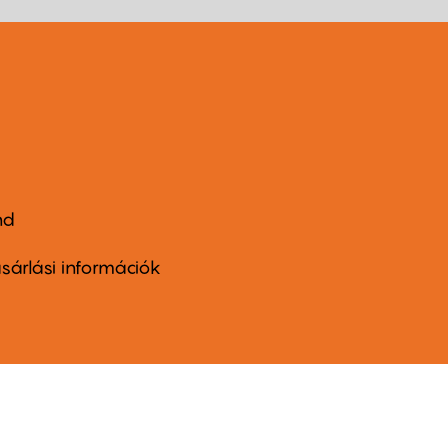
nd
ter
nu
sárlási információk
ond