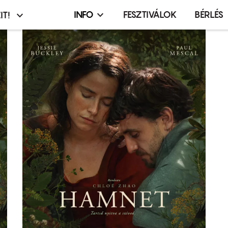
INFO
FESZTIVÁLOK
BÉRLÉS
IT!
Infó,
asztó
esemény,
terembérlés
menü