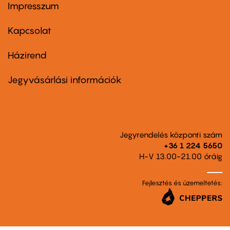
Impresszum
Footer
menu
first
Kapcsolat
Házirend
Footer
menu
second
Jegyvásárlási információk
Jegyrendelés központi szám
+36 1 224 5650
H-V 13.00-21.00 óráig
Fejlesztés és üzemeltetés: