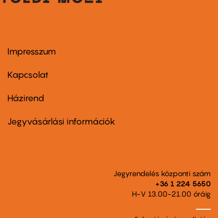
Impresszum
Footer
menu
first
Kapcsolat
Házirend
Footer
menu
second
Jegyvásárlási információk
Jegyrendelés központi szám
+36 1 224 5650
H-V 13.00-21.00 óráig