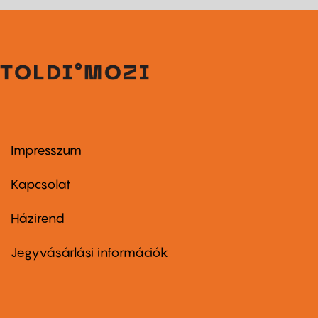
Impresszum
Footer
menu
first
Kapcsolat
Házirend
Footer
menu
second
Jegyvásárlási információk