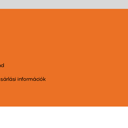
nd
ter
nu
sárlási információk
ond