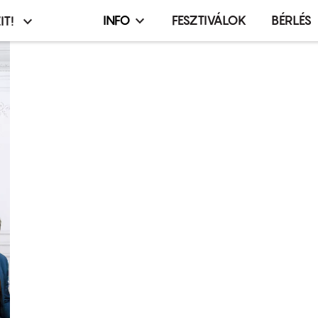
INFO
FESZTIVÁLOK
BÉRLÉS
IT!
Infó,
asztó
esemény,
terembérlés
menü