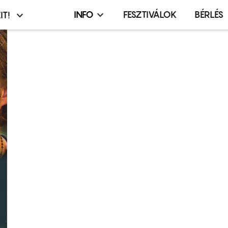
INFO
FESZTIVÁLOK
BÉRLÉS
IT!
Infó,
asztó
esemény,
terembérlés
menü