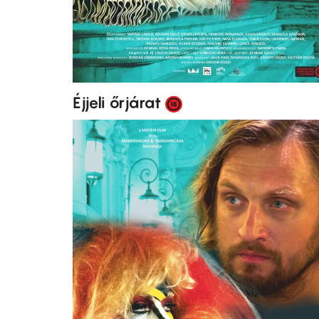
Éjjeli őrjárat