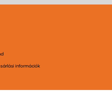
nd
ter
nu
sárlási információk
ond