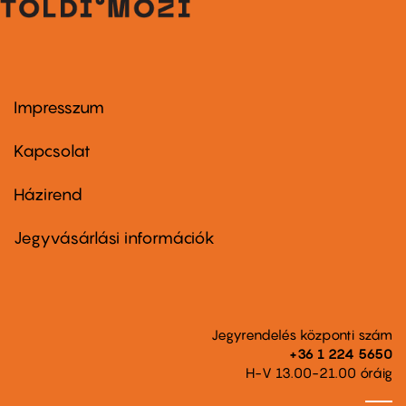
Impresszum
Footer
menu
first
Kapcsolat
Házirend
Footer
menu
second
Jegyvásárlási információk
Jegyrendelés központi szám
+36 1 224 5650
H-V 13.00-21.00 óráig