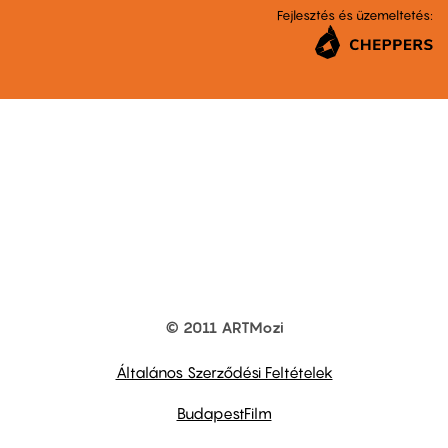
Fejlesztés és üzemeltetés:
© 2011 ARTMozi
Footer
other
links
Általános Szerződési Feltételek
BudapestFilm