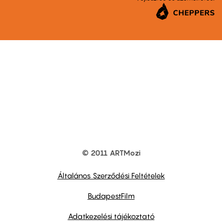
© 2011 ARTMozi
Footer
other
links
Általános Szerződési Feltételek
BudapestFilm
Adatkezelési tájékoztató