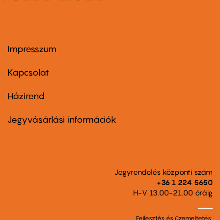
Impresszum
Footer
menu
first
Kapcsolat
Házirend
Footer
menu
second
Jegyvásárlási információk
Jegyrendelés központi szám
+36 1 224 5650
H-V 13.00-21.00 óráig
Fejlesztés és üzemeltetés: