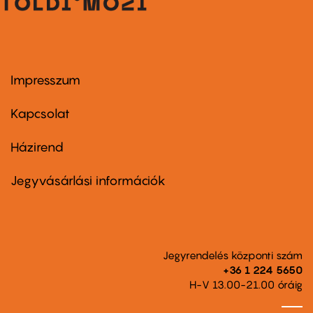
Impresszum
Footer
menu
first
Kapcsolat
Házirend
Footer
menu
second
Jegyvásárlási információk
Jegyrendelés központi szám
+36 1 224 5650
H-V 13.00-21.00 óráig