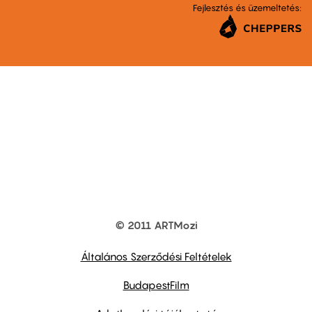
Fejlesztés és üzemeltetés:
© 2011 ARTMozi
Footer
other
links
Általános Szerződési Feltételek
BudapestFilm