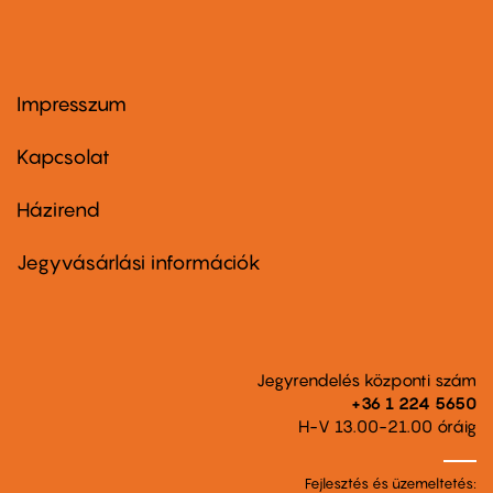
Impresszum
Footer
menu
first
Kapcsolat
Házirend
Footer
menu
second
Jegyvásárlási információk
Jegyrendelés központi szám
+36 1 224 5650
H-V 13.00-21.00 óráig
Fejlesztés és üzemeltetés: