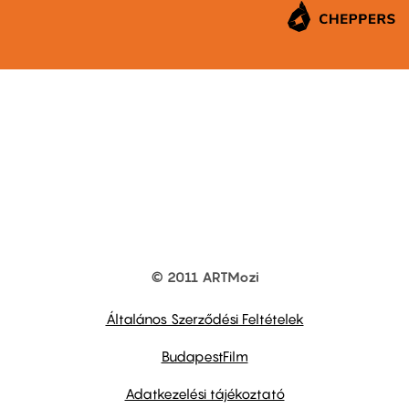
© 2011 ARTMozi
Footer
other
links
Általános Szerződési Feltételek
BudapestFilm
Adatkezelési tájékoztató