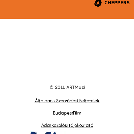
© 2011 ARTMozi
Footer
other
links
Általános Szerződési Feltételek
BudapestFilm
Adatkezelési tájékoztató