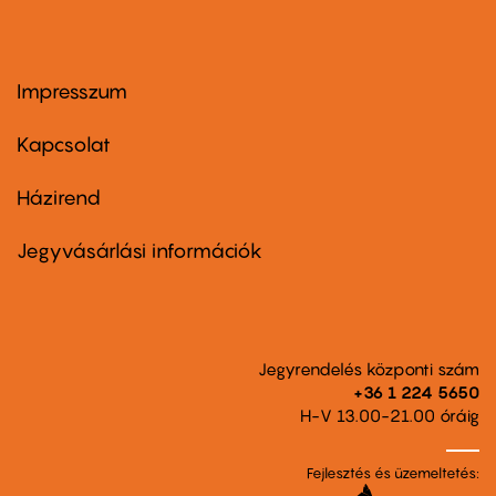
Impresszum
Footer
menu
first
Kapcsolat
Házirend
Footer
menu
second
Jegyvásárlási információk
Jegyrendelés központi szám
+36 1 224 5650
H-V 13.00-21.00 óráig
Fejlesztés és üzemeltetés: