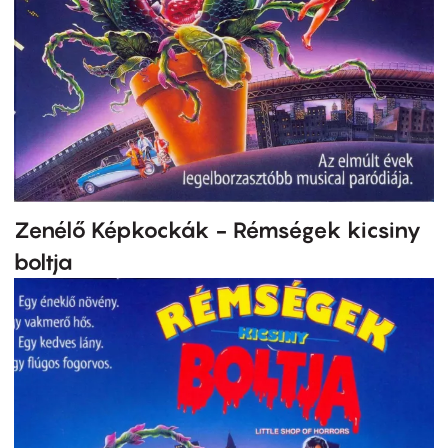
Zenélő Képkockák - Rémségek kicsiny
boltja