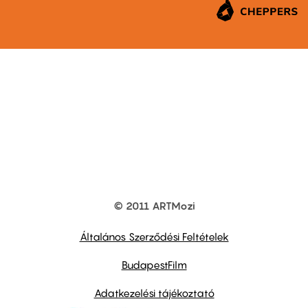
© 2011 ARTMozi
Footer
other
links
Általános Szerződési Feltételek
BudapestFilm
Adatkezelési tájékoztató