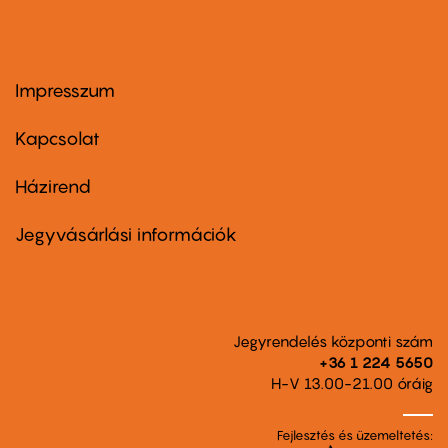
Impresszum
Footer
menu
first
Kapcsolat
Házirend
Footer
menu
second
Jegyvásárlási információk
Jegyrendelés központi szám
+36 1 224 5650
H-V 13.00-21.00 óráig
Fejlesztés és üzemeltetés: