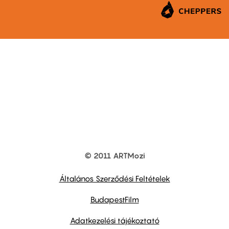
© 2011 ARTMozi
Footer
other
links
Általános Szerződési Feltételek
BudapestFilm
Adatkezelési tájékoztató