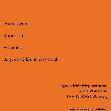
Impresszum
Footer
menu
first
Kapcsolat
Házirend
Footer
menu
second
Jegyvásárlási információk
Jegyrendelés központi szám
+36 1 224 5650
H-V 13.00-21.00 óráig
Fejlesztés és üzemeltetés: