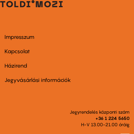
Impresszum
Footer
menu
first
Kapcsolat
Házirend
Footer
menu
second
Jegyvásárlási információk
Jegyrendelés központi szám
+36 1 224 5650
H-V 13.00-21.00 óráig