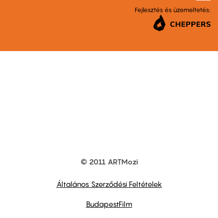
Fejlesztés és üzemeltetés:
© 2011 ARTMozi
Footer
other
links
Általános Szerződési Feltételek
BudapestFilm