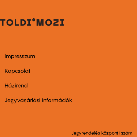
Impresszum
Footer
menu
first
Kapcsolat
Házirend
Footer
menu
second
Jegyvásárlási információk
Jegyrendelés központi szám