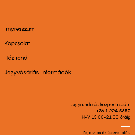
Impresszum
Footer
menu
first
Kapcsolat
Házirend
Footer
menu
second
Jegyvásárlási információk
Jegyrendelés központi szám
+36 1 224 5650
H-V 13.00-21.00 óráig
Fejlesztés és üzemeltetés: