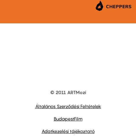
© 2011 ARTMozi
Footer
other
links
Általános Szerződési Feltételek
BudapestFilm
Adatkezelési tájékoztató