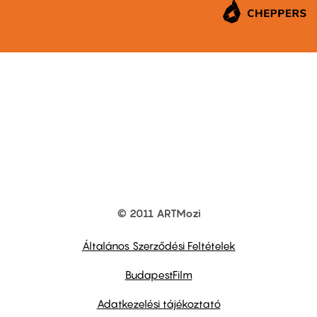
© 2011 ARTMozi
Footer
other
links
Általános Szerződési Feltételek
BudapestFilm
Adatkezelési tájékoztató