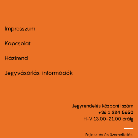
Impresszum
Footer
menu
first
Kapcsolat
Házirend
Footer
menu
second
Jegyvásárlási információk
Jegyrendelés központi szám
+36 1 224 5650
H-V 13.00-21.00 óráig
Fejlesztés és üzemeltetés: