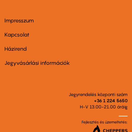
Impresszum
Footer
menu
first
Kapcsolat
Házirend
Footer
menu
second
Jegyvásárlási információk
Jegyrendelés központi szám
+36 1 224 5650
H-V 13.00-21.00 óráig
Fejlesztés és üzemeltetés: