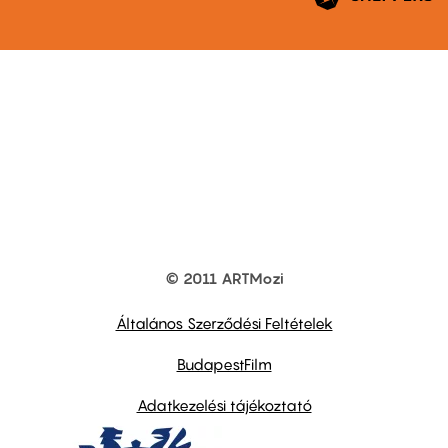
© 2011 ARTMozi
Footer
other
links
Általános Szerződési Feltételek
BudapestFilm
Adatkezelési tájékoztató