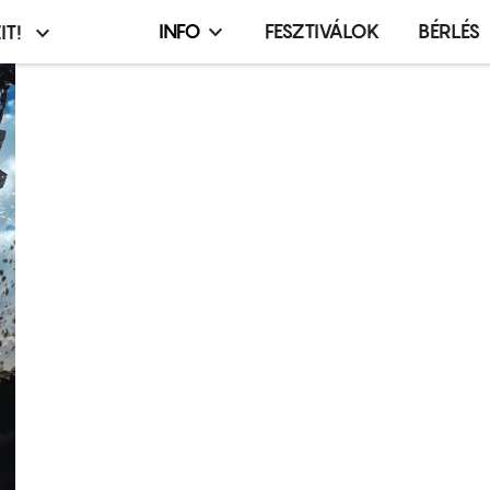
INFO
FESZTIVÁLOK
BÉRLÉS
IT!
Infó,
asztó
esemény,
terembérlés
menü