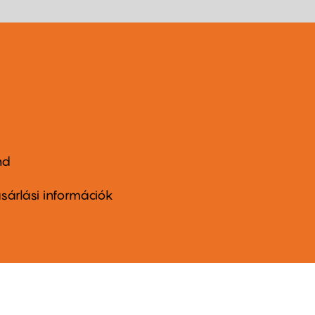
nd
ter
nu
sárlási információk
ond