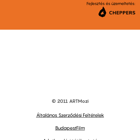
Fejlesztés és üzemeltetés:
© 2011 ARTMozi
Footer
other
links
Általános Szerződési Feltételek
BudapestFilm