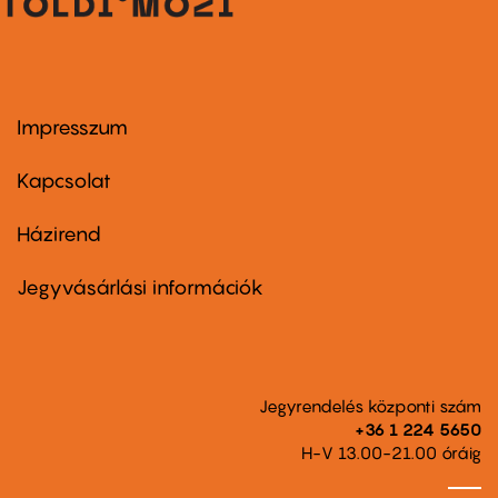
Impresszum
Footer
menu
first
Kapcsolat
Házirend
Footer
menu
second
Jegyvásárlási információk
Jegyrendelés központi szám
+36 1 224 5650
H-V 13.00-21.00 óráig