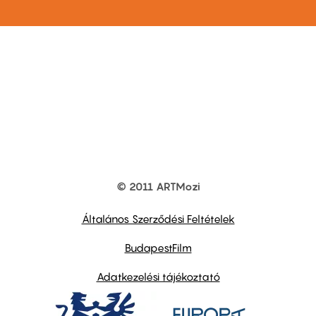
© 2011 ARTMozi
Footer
other
links
Általános Szerződési Feltételek
BudapestFilm
Adatkezelési tájékoztató