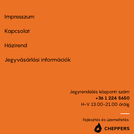
Impresszum
Footer
menu
first
Kapcsolat
Házirend
Footer
menu
second
Jegyvásárlási információk
Jegyrendelés központi szám
+36 1 224 5650
H-V 13.00-21.00 óráig
Fejlesztés és üzemeltetés: