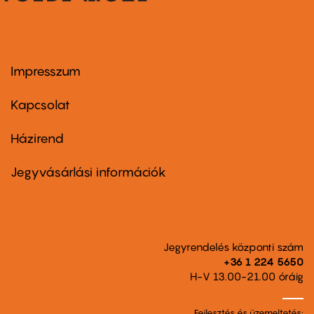
Impresszum
Footer
menu
first
Kapcsolat
Házirend
Footer
menu
second
Jegyvásárlási információk
Jegyrendelés központi szám
+36 1 224 5650
H-V 13.00-21.00 óráig
Fejlesztés és üzemeltetés: