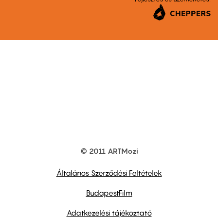
© 2011 ARTMozi
Footer
other
links
Általános Szerződési Feltételek
BudapestFilm
Adatkezelési tájékoztató