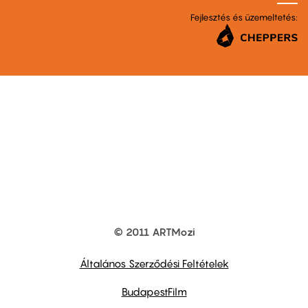
Fejlesztés és üzemeltetés:
© 2011 ARTMozi
Footer
other
links
Általános Szerződési Feltételek
BudapestFilm