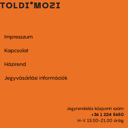
Impresszum
Footer
menu
first
Kapcsolat
Házirend
Footer
menu
second
Jegyvásárlási információk
Jegyrendelés központi szám
+36 1 224 5650
H-V 13.00-21.00 óráig