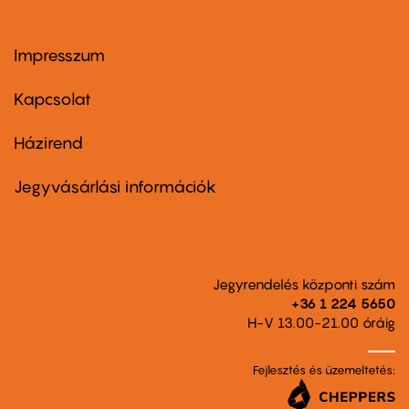
Impresszum
Footer
menu
first
Kapcsolat
Házirend
Footer
menu
second
Jegyvásárlási információk
Jegyrendelés központi szám
+36 1 224 5650
H-V 13.00-21.00 óráig
Fejlesztés és üzemeltetés: