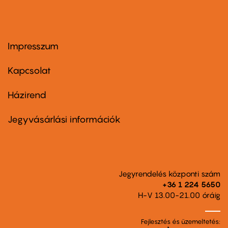
Impresszum
Footer
menu
first
Kapcsolat
Házirend
Footer
menu
second
Jegyvásárlási információk
Jegyrendelés központi szám
+36 1 224 5650
H-V 13.00-21.00 óráig
Fejlesztés és üzemeltetés: