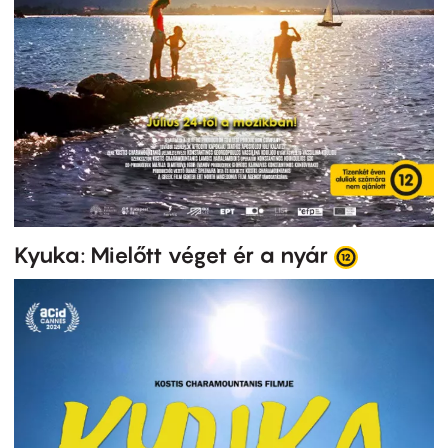
Kyuka: Mielőtt véget ér a nyár