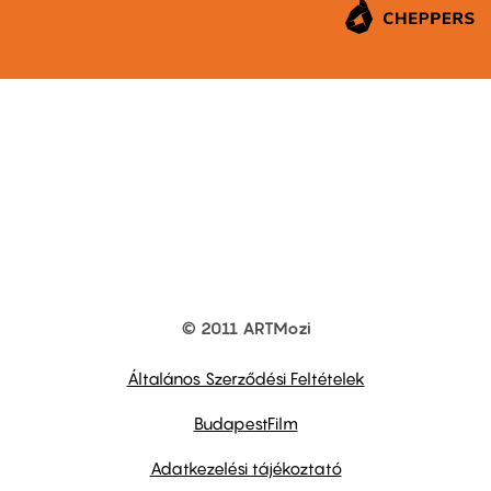
© 2011 ARTMozi
Footer
other
links
Általános Szerződési Feltételek
BudapestFilm
Adatkezelési tájékoztató