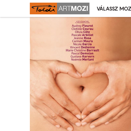
VÁLASSZ MOZ
Mozivál
Ugrás
menü
a
tartalomra