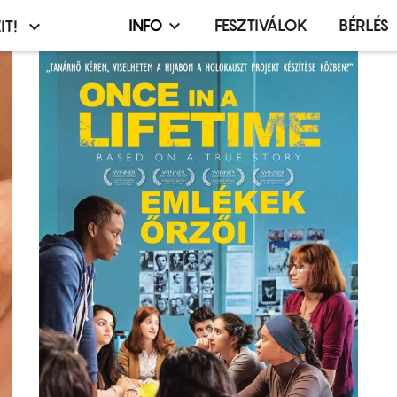
INFO
FESZTIVÁLOK
BÉRLÉS
IT!
Infó,
asztó
esemény,
terembérlés
menü