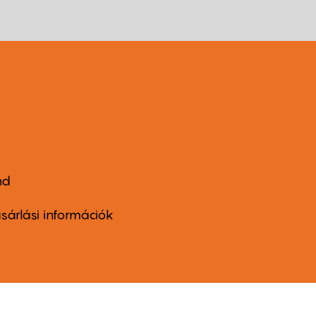
nd
ter
nu
sárlási információk
ond