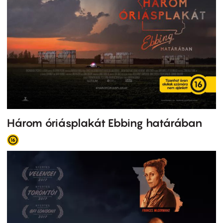
Három óriásplakát Ebbing határában