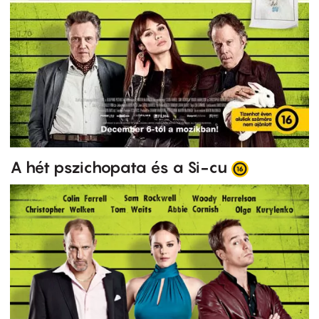
A hét pszichopata és a Si-cu