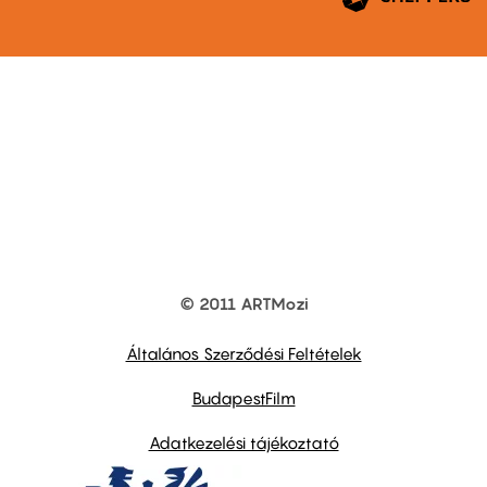
© 2011 ARTMozi
Footer
other
links
Általános Szerződési Feltételek
BudapestFilm
Adatkezelési tájékoztató