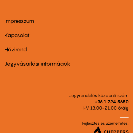
Impresszum
Footer
menu
first
Kapcsolat
Házirend
Footer
menu
second
Jegyvásárlási információk
Jegyrendelés központi szám
+36 1 224 5650
H-V 13.00-21.00 óráig
Fejlesztés és üzemeltetés: