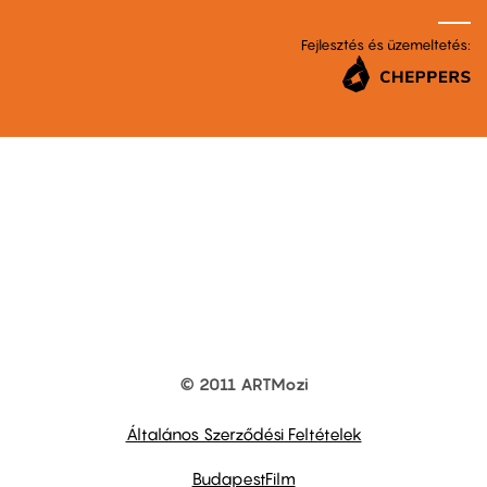
Fejlesztés és üzemeltetés:
© 2011 ARTMozi
Footer
other
links
Általános Szerződési Feltételek
BudapestFilm