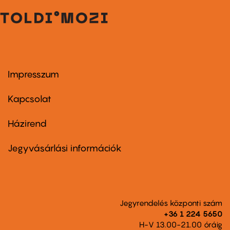
Impresszum
Footer
menu
first
Kapcsolat
Házirend
Footer
menu
second
Jegyvásárlási információk
Jegyrendelés központi szám
+36 1 224 5650
H-V 13.00-21.00 óráig