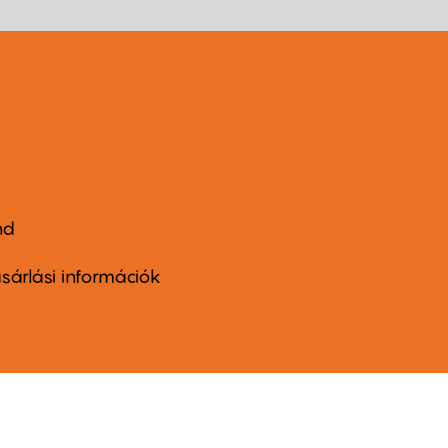
nd
ter
nu
sárlási információk
ond