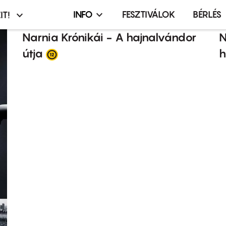
INFO
FESZTIVÁLOK
BÉRLÉS
IT!
Infó,
asztó
esemény,
Narnia Krónikái - A hajnalvándor
N
terembérlés
útja
h
menü