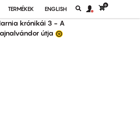
0
Felhasználó
Felhasználói
TERMÉKEK
ENGLISH
fiók
Keresés
fiók
arnia krónikái 3 - A
menü
menüje
ajnalvándor útja