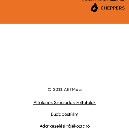
© 2011 ARTMozi
Footer
other
links
Általános Szerződési Feltételek
BudapestFilm
Adatkezelési tájékoztató