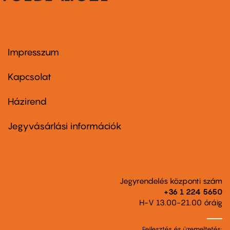
Impresszum
Footer
menu
first
Kapcsolat
Házirend
Footer
menu
second
Jegyvásárlási információk
Jegyrendelés központi szám
+36 1 224 5650
H-V 13.00-21.00 óráig
Fejlesztés és üzemeltetés: