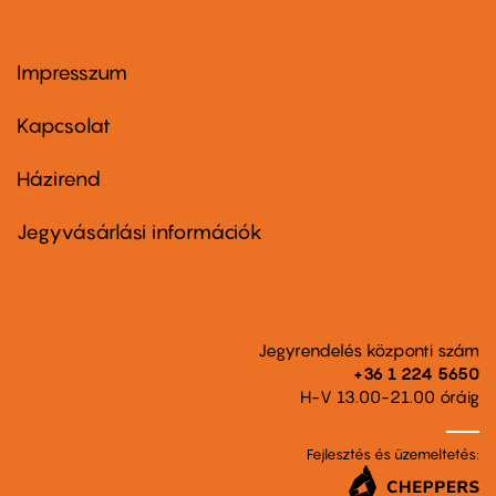
Impresszum
Footer
menu
first
Kapcsolat
Házirend
Footer
menu
second
Jegyvásárlási információk
Jegyrendelés központi szám
+36 1 224 5650
H-V 13.00-21.00 óráig
Fejlesztés és üzemeltetés: