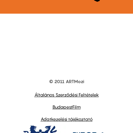
© 2011 ARTMozi
Footer
other
links
Általános Szerződési Feltételek
BudapestFilm
Adatkezelési tájékoztató