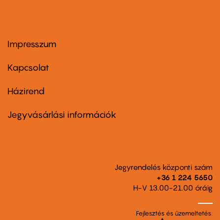
Impresszum
Footer
menu
first
Kapcsolat
Házirend
Footer
menu
second
Jegyvásárlási információk
Jegyrendelés központi szám
+36 1 224 5650
H-V 13.00-21.00 óráig
Fejlesztés és üzemeltetés: