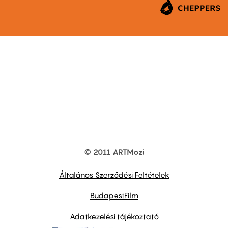
© 2011 ARTMozi
Footer
other
links
Általános Szerződési Feltételek
BudapestFilm
Adatkezelési tájékoztató