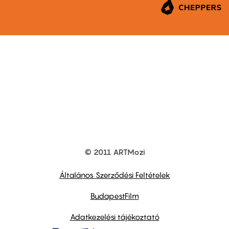
© 2011 ARTMozi
Footer
other
links
Általános Szerződési Feltételek
BudapestFilm
Adatkezelési tájékoztató