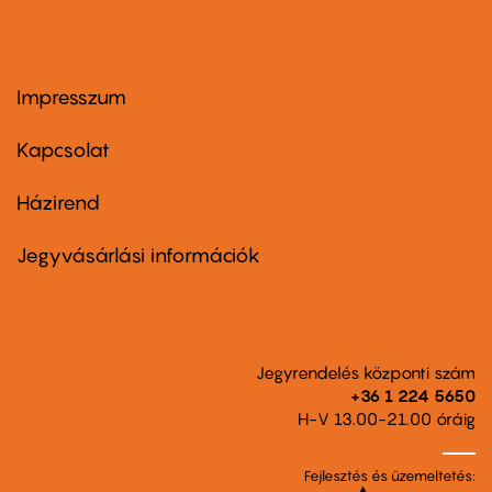
Impresszum
Footer
menu
first
Kapcsolat
Házirend
Footer
menu
second
Jegyvásárlási információk
Jegyrendelés központi szám
+36 1 224 5650
H-V 13.00-21.00 óráig
Fejlesztés és üzemeltetés: