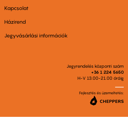
menu
first
Kapcsolat
Házirend
Footer
menu
second
Jegyvásárlási információk
Jegyrendelés központi szám
+36 1 224 5650
H-V 13.00-21.00 óráig
Fejlesztés és üzemeltetés: