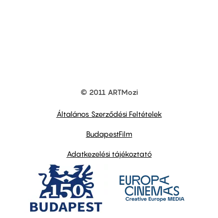
© 2011 ARTMozi
Footer
other
links
Általános Szerződési Feltételek
BudapestFilm
Adatkezelési tájékoztató