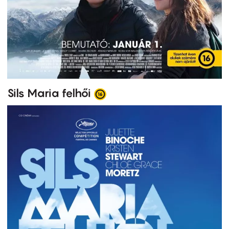
Sils Maria felhői