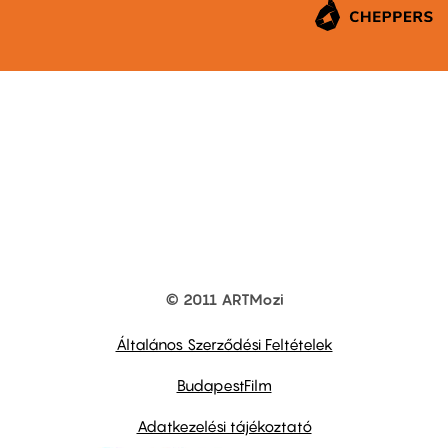
© 2011 ARTMozi
Footer
other
links
Általános Szerződési Feltételek
BudapestFilm
Adatkezelési tájékoztató