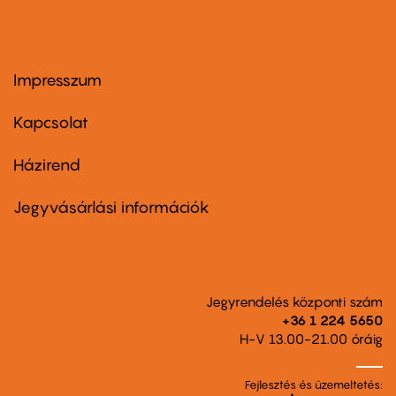
Impresszum
Footer
menu
first
Kapcsolat
Házirend
Footer
menu
second
Jegyvásárlási információk
Jegyrendelés központi szám
+36 1 224 5650
H-V 13.00-21.00 óráig
Fejlesztés és üzemeltetés: